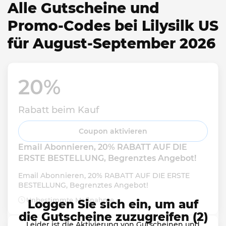
Alle Gutscheine und
Promo-Codes bei Lilysilk US
für August-September 2026
20% 
Rabatt beim Kauf
Coupon aktivieren
Email Abonnieren, 20% RABATT AUF DIE 
ERSTE BESTELLUNG, Begrenztes Angebot!
Email Abonnieren, 20% RABATT AUF DIE ERSTE 
BESTELLUNG, Begrenztes Angebot!
Unbestimmte Maßnahme
Loggen Sie sich ein, um auf
die Gutscheine zuzugreifen (2)
Leider ist die Aktivierung von Gutscheinen und