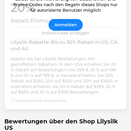
20% 
Promo-Codes nach den Regeln dieses Shops nur
für autorisierte Benutzer möglich
Rabatt-Promo-Code
Anmelden
Promo-Code anzeigen
Lilysilk-Rabatte: Bis zu 30% Rabatt in US, CA, 
und AU
Sparen Sie bei Lilysilk-Bestellungen mit 
gestaffelten Rabatten: In den USA erhalten Sie 20 
% Rabatt auf Bestellungen von 299 $, 25 % auf 499 
$ und 30 % auf 799 $. In Kanada erhalten Sie 20% 
Rabatt auf $350, 25% auf $650 und 30% auf $1050. In 
Australien erhalten Sie 20 % Rabatt auf $399, 25 % 
auf $699 und 30 % auf $1100 Bestellungen.
Unbestimmte Maßnahme
Bewertungen über den Shop Lilysilk
US