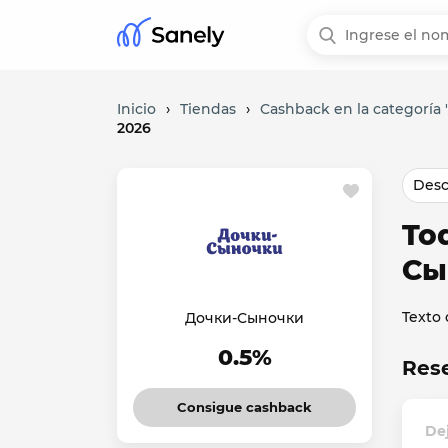
Inicio
›
Tiendas
›
Cashback en la categoría 
2026
Desc
To
Сы
Texto
Дочки-Сыночки
0.5%
Res
Consigue cashback
De