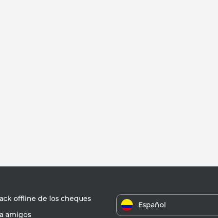
ck offline de los cheques
Español
 a amigos