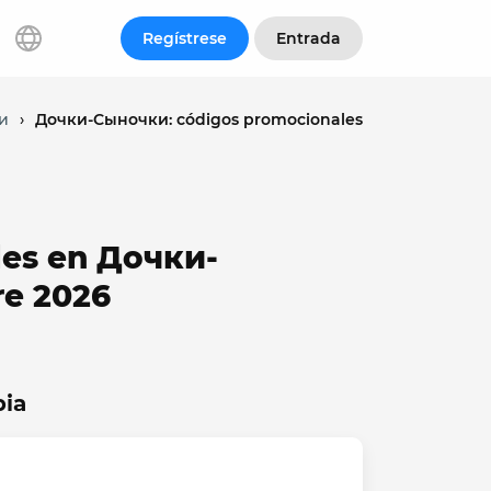
Regístrese
Entrada
и
›
Дочки-Сыночки: códigos promocionales
les en Дочки-
e 2026
ia