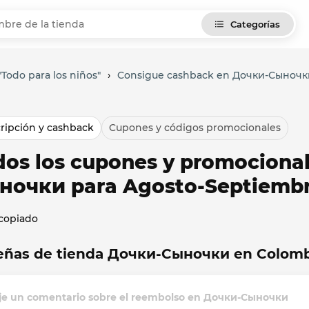
Categorías
"Todo para los niños"
›
Consigue cashback en Дочки-Сыночк
ripción y cashback
Cupones y códigos promocionales
dos los cupones y promociona
ночки para Agosto-Septiembr
 copiado
eñas de tienda Дочки-Сыночки en Colomb
je un comentario sobre el reembolso en Дочки-Сыночки