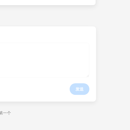
发送
第一个