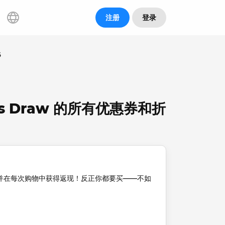
注册
登录
6
tes Draw 的所有优惠券和折
并在每次购物中获得返现！反正你都要买——不如