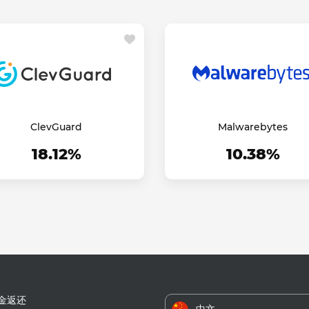
ClevGuard
Malwarebytes
18.12%
10.38%
金返还