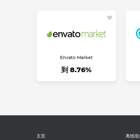
Envato Market
到 8.76%
主页
离线现