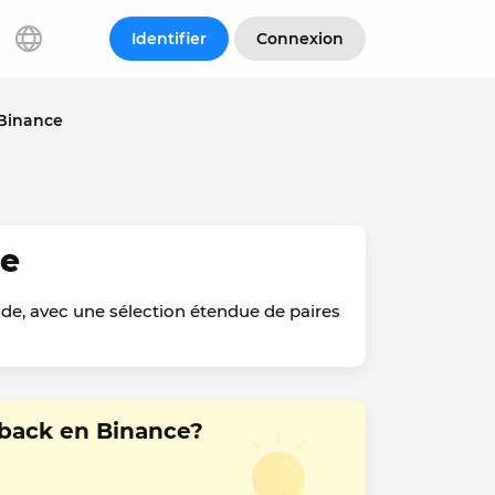
Identifier
Connexion
 Binance
ce
e, avec une sélection étendue de paires
back en Binance?