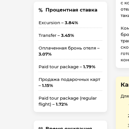
с к
оте
Процентная ставка
так
Excursion –
3.84%
Ком
бро
Transfer –
3.45%
тра
ско
Оплаченная бронь отеля –
гот
3.07%
кон
Paid tour package –
1.79%
Продажа подарочных карт
Ка
–
1.15%
Для
Paid tour package (regular
flight) –
1.72%
Время ожидания