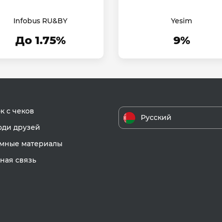
Infobus RU&BY
Yesim
До 1.75%
9%
к с чеков
Русский
ди друзей
мные материалы
ная связь