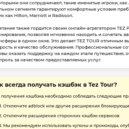
оторыми они сотрудничают, такие именитые игроки, как Aero
льном сегменте гарантируют комфортные условия преб
их как Hilton, Marriott и Radisson.
пания также гордится своим онлайн-агрегатором TEZ P
нирования, позволяя мгновенно находить и сочетать ав
нсферы в одном окне. Это делает TEZ TOUR отличным вы
рость и качество обслуживания. Профессиональные сот
овы оказать поддержку на каждом этапе путешествия, 
троль за качеством предоставляемых услуг.
к всегда получать кэшбэк в Tez Tour?
 получения кэшбэка необходимо соблюдать следующие пр
Отключите adblock или другие расширения блокирующи
Отключите расширения сторонних кэшбэк-сервисов
Мы рекомендуем использовать купоны и промокоды, опу