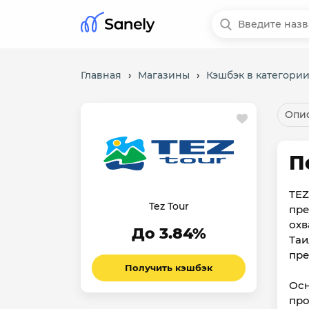
Главная
›
Магазины
›
Кэшбэк в категори
Опис
П
TEZ
Tez Tour
пре
охв
До 3.84%
Таи
пре
Получить кэшбэк
Осн
про