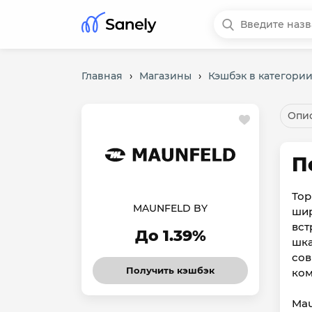
Главная
›
Магазины
›
Кэшбэк в категории
Опис
П
Тор
MAUNFELD BY
шир
вст
До 1.39%
шка
сов
Получить кэшбэк
ком
Mau