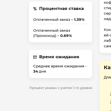
коф
сти
Процентная ставка
сер
над
Оплаченный заказ –
1.39%
Ком
Оплаченный заказ
ей 
(Промокод) –
0.69%
лаб
сам
Время ожидания
Среднее время ожидания -
Ка
34
дня
Для
Процент указан с учетом 1-го уровня