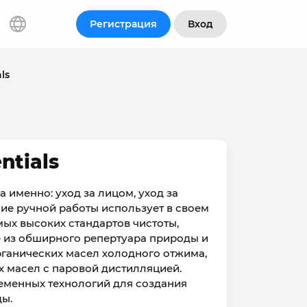
Регистрация
Вход
ls
ntials
а именно: уход за лицом, уход за
лие ручной работы использует в своем
ых высоких стандартов чистоты,
ее из обширного репертуара природы и
рганических масел холодного отжима,
ых масел с паровой дистилляцией.
еменных технологий для создания
ды.