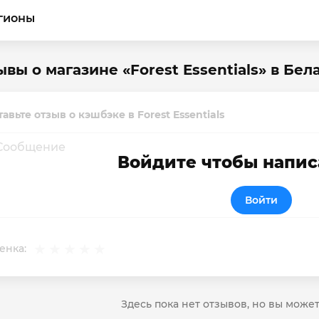
гионы
вы о магазине «Forest Essentials» в Бел
авьте отзыв о кэшбэке в Forest Essentials
Войдите чтобы напис
Войти
енка:
Здесь пока нет отзывов, но вы може