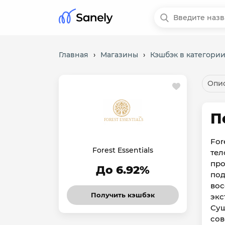
Главная
›
Магазины
›
Кэшбэк в категории
Опис
П
For
Forest Essentials
тел
про
До 6.92%
под
вос
Получить кэшбэк
экс
Сущ
сов