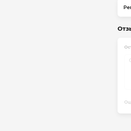
Ре
Отзы
Ост
Оц