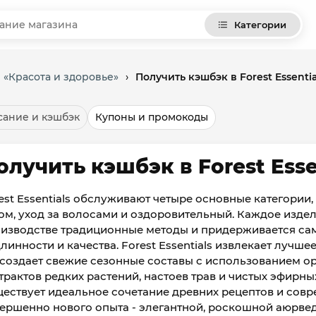
Категории
 «Красота и здоровье»
›
Получить кэшбэк в Forest Essentia
ание и кэшбэк
Купоны и промокоды
олучить кэшбэк в Forest Esse
est Essentials обслуживают четыре основные категории, 
ом, уход за волосами и оздоровительный. Каждое изде
изводстве традиционные методы и придерживается сам
линности и качества. Forest Essentials извлекает лучш
создает свежие сезонные составы с использованием о
трактов редких растений, настоев трав и чистых эфирн
ествует идеальное сочетание древних рецептов и совр
ершенно нового опыта - элегантной, роскошной аюрве