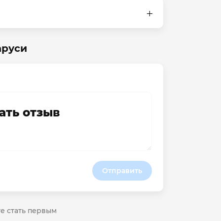
аруси
ать отзыв
Отправить
те стать первым