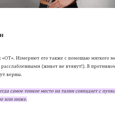
и
к «ОТ». Измеряют его также с помощью мягкого 
 расслабленными (живот не втянут!). В противно
ут верны.
егда самое тонкое место на талии совпадает с пупк
е или ниже.