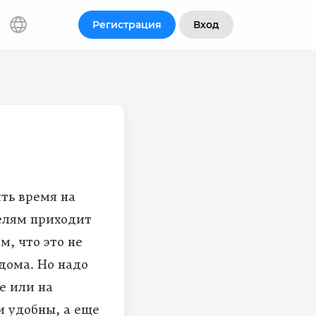
Регистрация
Вход
ть время на
елям приходит
м, что это не
дома. Но надо
е или на
и удобны, а еще