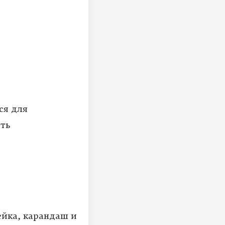
ся для
ить
ейка, карандаш и