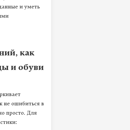
 данные и уметь
ыми
ний, как
ды и обуви
еркивает
ак не ошибиться в
но просто. Для
стики: