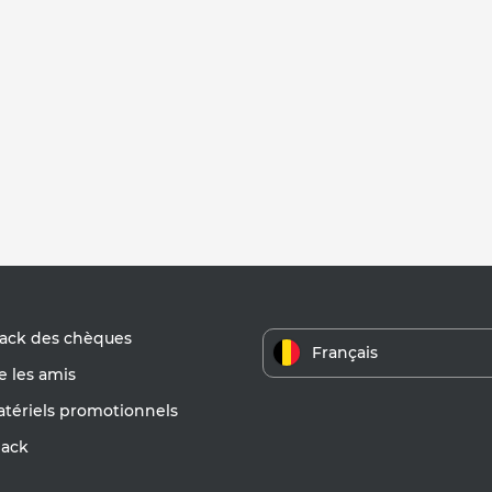
ack des chèques
Français
 les amis
atériels promotionnels
ack