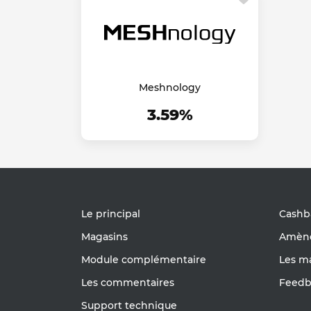
Meshnology
3.59%
Le principal
Cashb
Magasins
Amène
Module complémentaire
Les m
Les commentaires
Feedb
Support technique