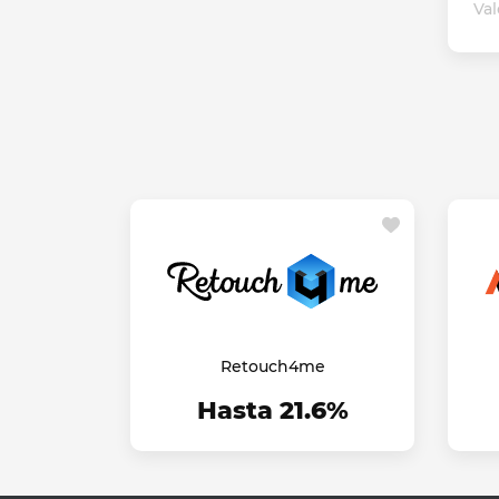
Val
Retouch4me
Hasta 21.6%