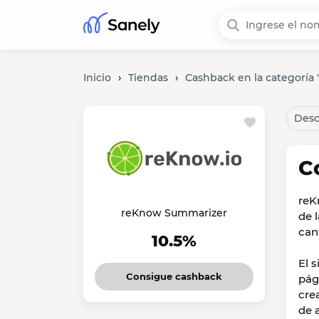
Inicio
›
Tiendas
›
Cashback en la categoría "
Desc
C
reK
reKnow Summarizer
de 
can
10.5%
El 
Consigue cashback
pág
cre
de 