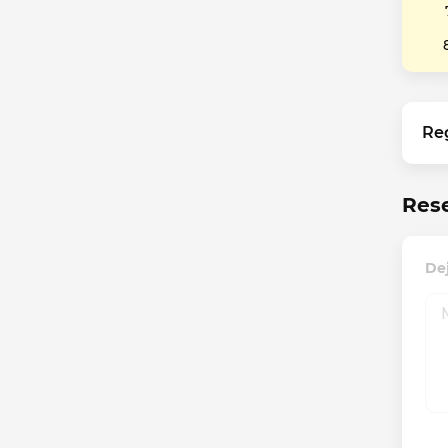
Re
Res
De