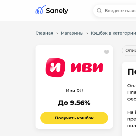
Главная
›
Магазины
›
Кэшбэк в категори
Опис
П
Онл
Иви RU
Пла
фес
До 9.56%
На 
Получить кэшбэк
пре
пол