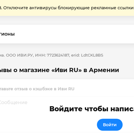
Отключите антивирусы блокирующие рекламные ссылки
гионы
а. ООО ИВИ.РУ, ИНН: 7723624187, erid: LdtCKL8BS
ывы о магазине «Иви RU» в Армении
тавьте отзыв о кэшбэке в Иви RU
Войдите чтобы напис
Войти