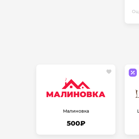
Оц
Малиновка
500₽