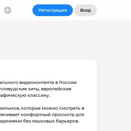
Регистрация
Вход
ального видеоконтента в России.
лливудские хиты, европейские
рафическую классику.
тфильмов, которые можно смотреть в
печивает комфортный просмотр для
едениями без языковых барьеров.