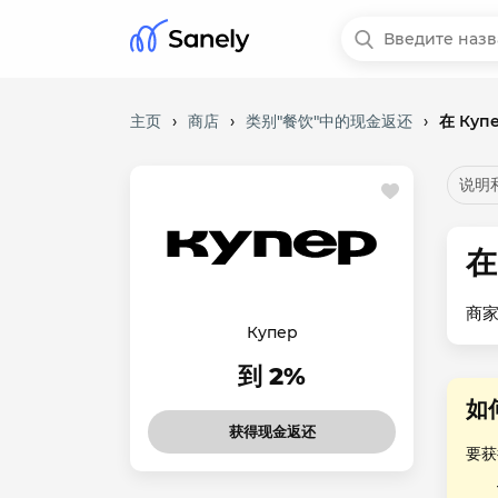
主页
›
商店
›
类别"餐饮"中的现金返还
›
在 Ку
说明
在
商家
Купер
到 2%
如
获得现金返还
要获