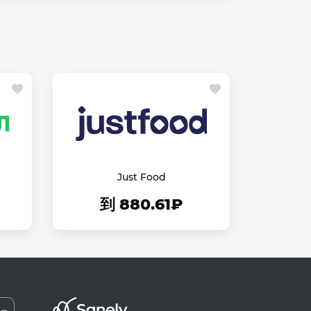
Just Food
到 880.61₽