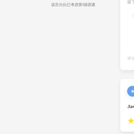
留
该百分比已考虑第1级因素
评论
а
За