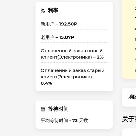
利率
新用户 –
192.50₽
老用户 –
15.87₽
Оплаченный заказ новый
клиент(Электроника) –
2%
Оплаченный заказ старый
клиент(Электроника) –
0.4%
地
等待时间
关于
平均等待时间 -
73
天数