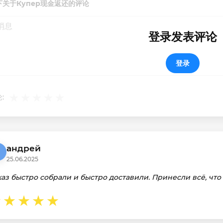
下关于Купер现金返还的评论
登录发表评论
登录
:
андрей
25.06.2025
каз быстро собрали и быстро доставили. Принесли всё, что