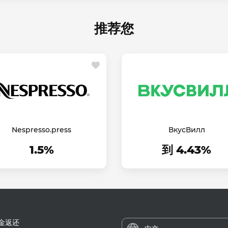
推荐您
Nespresso.press
ВкусВилл
1.5%
到 4.43%
金返还