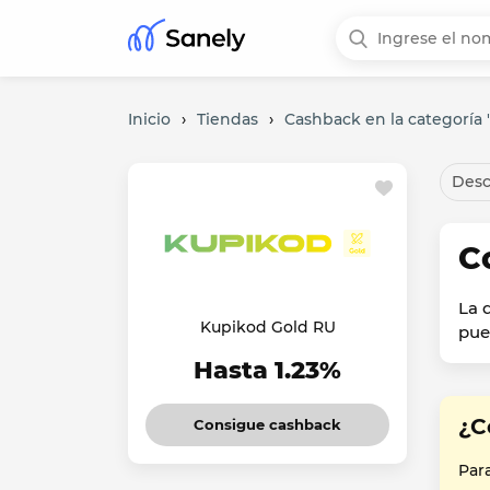
Inicio
›
Tiendas
›
Cashback en la categoría "
Desc
C
La 
Kupikod Gold RU
pue
Hasta 1.23%
¿C
Consigue cashback
Par