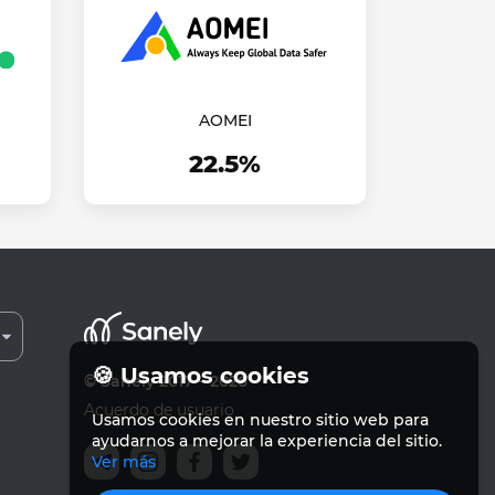
AOMEI
22.5%
🍪 Usamos cookies
© Sanely 2017 – 2026
Acuerdo de usuario
Usamos cookies en nuestro sitio web para
ayudarnos a mejorar la experiencia del sitio.
Ver más