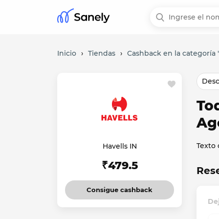
Inicio
›
Tiendas
›
Cashback en la categoría "
Desc
To
Ag
Texto
Havells IN
₹479.5
Rese
Consigue cashback
Dej