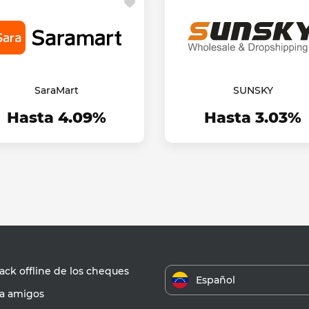
SaraMart
SUNSKY
Hasta 4.09%
Hasta 3.03%
ck offline de los cheques
Español
 a amigos