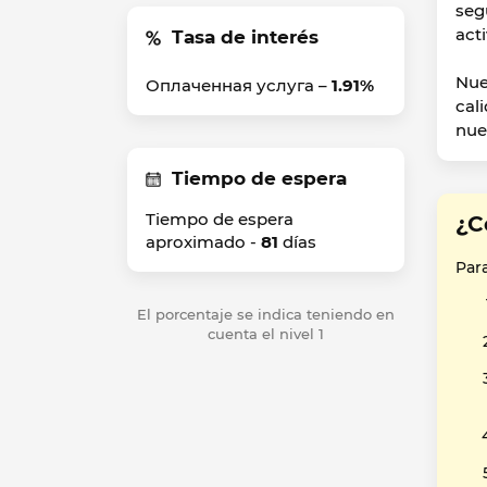
seg
act
Tasa de interés
Nue
Оплаченная услуга –
1.91%
cal
nue
Tiempo de espera
Tiempo de espera
¿C
aproximado -
81
días
Par
El porcentaje se indica teniendo en
cuenta el nivel 1