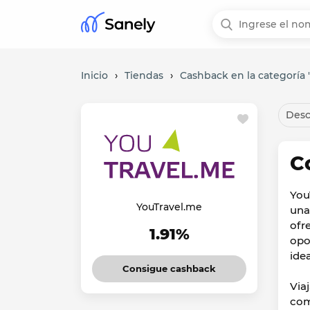
Inicio
›
Tiendas
›
Cashback en la categoría "
Desc
C
You
YouTravel.me
una
ofr
1.91%
opo
idea
Consigue cashback
Via
com