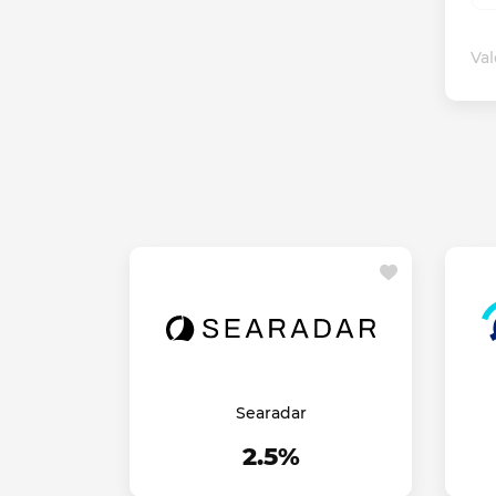
Val
Searadar
2.5%