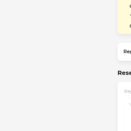
Re
Res
De