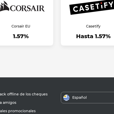
Corsair EU
Casetify
1.57%
Hasta 1.57%
ck offline de los cheques
Español
 a amigos
iales promocionales