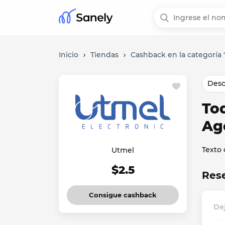
Inicio
›
Tiendas
›
Cashback en la categoría "
Desc
To
Ag
Texto
Utmel
$2.5
Res
Consigue cashback
De