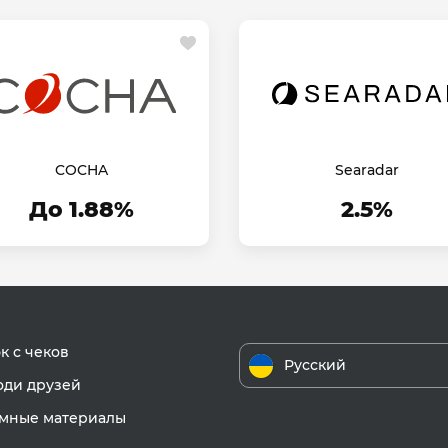
COCHA
Searadar
До 1.88%
2.5%
к с чеков
Русский
ди друзей
мные материалы