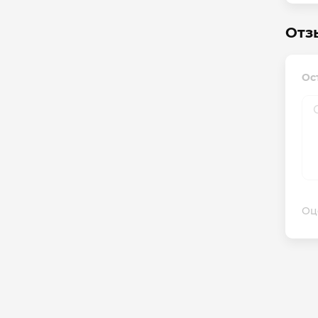
Отз
Ос
Оц