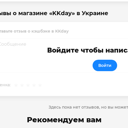
ывы о магазине «KKday» в Украине
тавьте отзыв о кэшбэке в KKday
Войдите чтобы напис
Войти
енка:
Здесь пока нет отзывов, но вы може
Рекомендуем вам