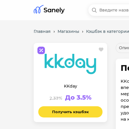
Главная
›
Магазины
›
Кэшбэк в категори
Опис
П
KKd
KKday
впе
мер
До 3.5%
2.33%
осо
пре
Получить кэшбэк
удо
на 