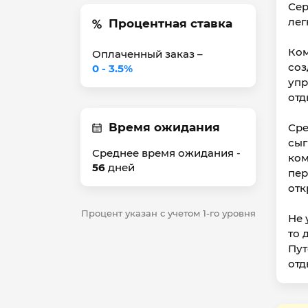
Сер
лег
Процентная ставка
Ком
Оплаченный заказ –
соз
0 - 3.5%
упр
отд
Время ожидания
Сре
сыг
Среднее время ожидания -
ком
56
дней
пер
отк
Процент указан с учетом 1-го уровня
Не 
то 
Пут
отд