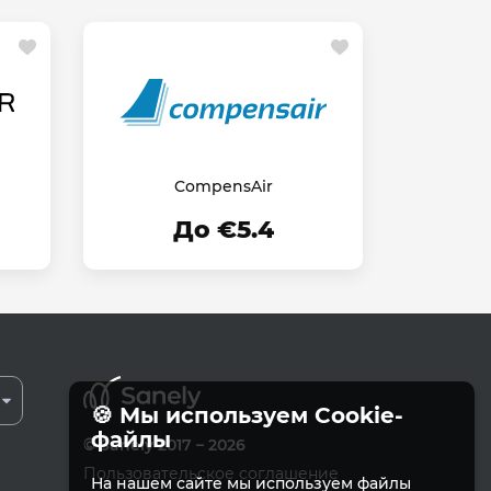
CompensAir
До €5.4
🍪 Мы используем Cookie-
файлы
© Sanely 2017 – 2026
Пользовательское соглашение
На нашем сайте мы используем файлы