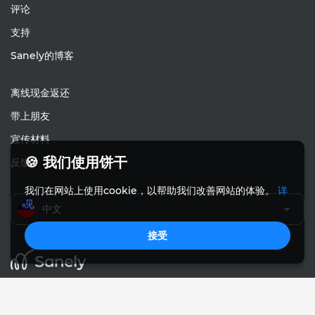
评论
支持
Sanely的博客
离线现金返还
带上朋友
宣传材料
🍪 我们使用饼干
反馈
我们在网站上使用cookie，以帮助我们改善网站的体验。
详
见
中文
接受
© Sanely 2017 – 2026
用户协议