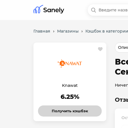
Главная
›
Магазины
›
Кэшбэк в категории
Опис
Вс
Се
Ничег
Knawat
6.25%
Отз
Получить кэшбэк
Ос