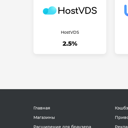
HostVDS
2.5%
Главная
Кэшбэ
Магазины
Приво
Расширение для браузера
Рекла