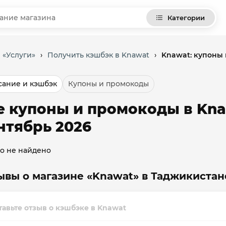
Категории
 «Услуги»
›
Получить кэшбэк в Knawat
›
Knawat: купоны
ание и кэшбэк
Купоны и промокоды
е купоны и промокоды в Kna
нтябрь 2026
о не найдено
ывы о магазине «Knawat» в Таджикистан
тавьте отзыв о кэшбэке в Knawat