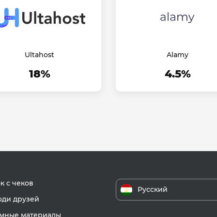
Ultahost
Alamy
18%
4.5%
к с чеков
Русский
ди друзей
мные материалы