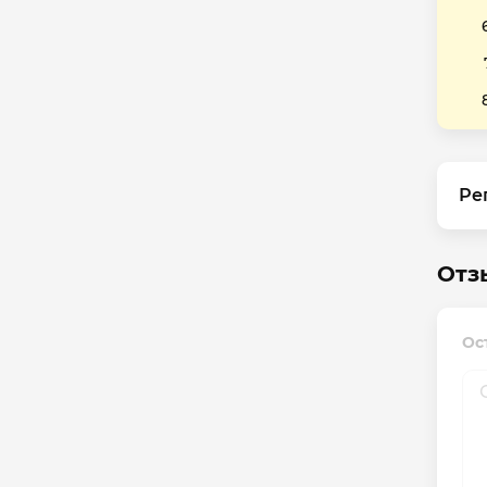
Ре
Отз
Ос