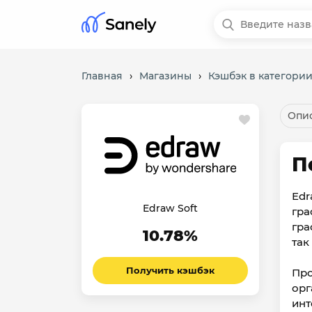
Главная
›
Магазины
›
Кэшбэк в категории
Опис
П
Edr
Edraw Soft
гра
гра
10.78%
так
Получить кэшбэк
Про
орг
инт