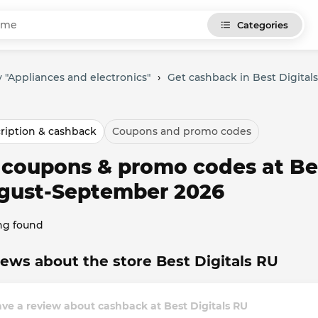
Categories
 "Appliances and electronics"
›
Get cashback in Best Digital
ription & cashback
Coupons and promo codes
 coupons & promo codes at Bes
gust-September 2026
ng found
ews about the store Best Digitals RU
ve a review about cashback at Best Digitals RU