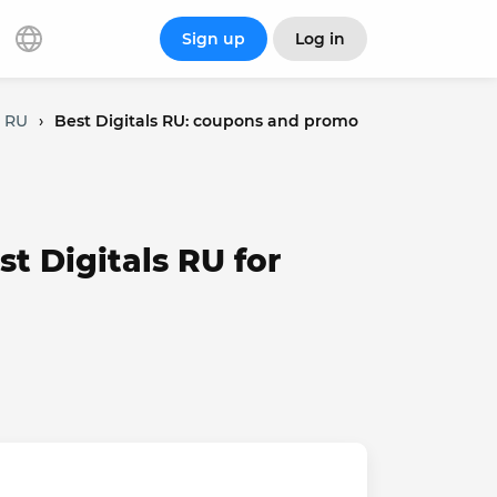
Sign up
Log in
s RU
›
Best Digitals RU: coupons and promo
t Digitals RU for