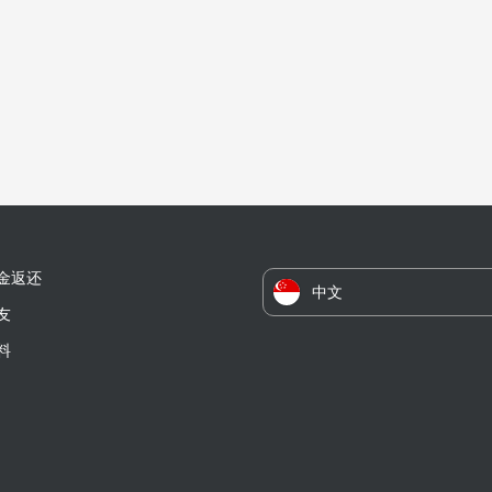
金返还
中文
友
料