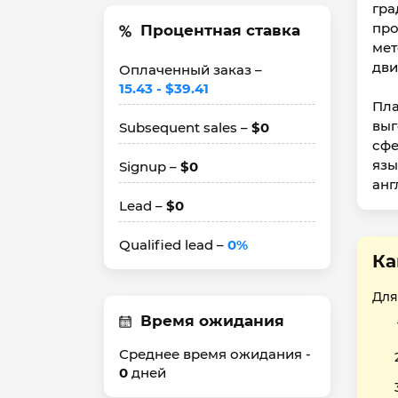
гра
про
Процентная ставка
мет
дви
Оплаченный заказ –
15.43 - $39.41
Пла
выг
Subsequent sales –
$0
сфе
язы
Signup –
$0
анг
Lead –
$0
Qualified lead –
0%
Ка
Для
Время ожидания
Среднее время ожидания -
0
дней