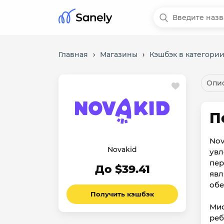
Главная
›
Магазины
›
Кэшбэк в категори
Опис
П
Nov
Novakid
увл
пер
До $39.41
явл
обе
Получить кэшбэк
Мис
реб