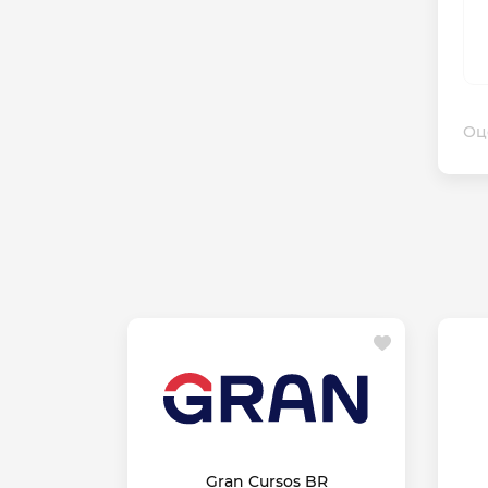
Оц
Gran Cursos BR