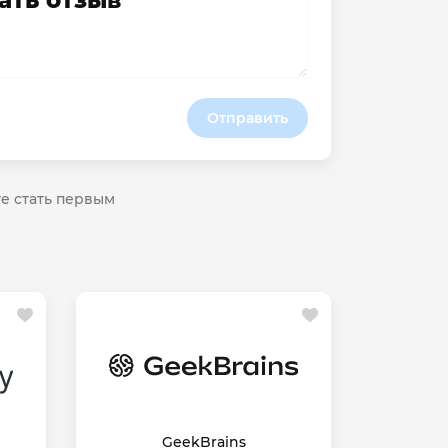
ать отзыв
Отправить
те стать первым
GeekBrains