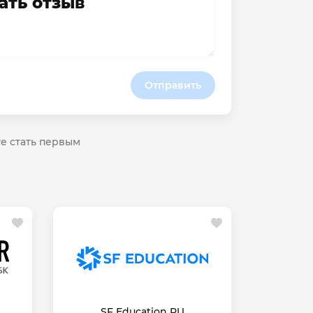
ать отзыв
Отправить
те стать первым
SF Education RU