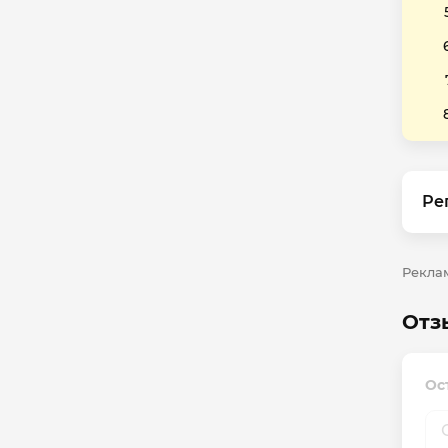
Ре
Реклам
Отз
Ос