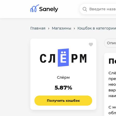
Главная
›
Магазины
›
Кэшбэк в категори
Опис
П
Слё
Слёрм
пре
нео
5.87%
вар
наи
Получить кэшбэк
С м
обл