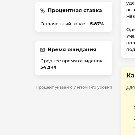
уде
выз
Процентная ставка
мак
Оплаченный заказ –
5.87%
Одн
Уча
пол
Время ожидания
под
Среднее время ожидания -
54
дня
Ка
Процент указан с учетом 1-го уровня
Для