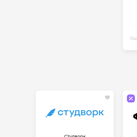
Оц
Студворк