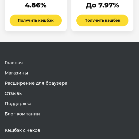
4.86%
До 7.97%
психологии в
социальной сфере
Получить кэшбэк
Получить кэшбэк
Главная
Магазины
Расширение для браузера
Отзывы
Поддержка
Блог компании
Кэшбэк с чеков