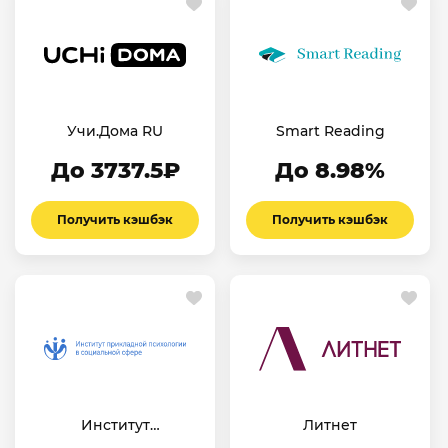
Учи.Дома RU
Smart Reading
До 3737.5₽
До 8.98%
Получить кэшбэк
Получить кэшбэк
Институт
Литнет
прикладной