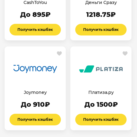
CashToYou
Деньги Сразу
До 895₽
1218.75₽
Получить кэшбэк
Получить кэшбэк
Joymoney
Платиза.ру
До 910₽
До 1500₽
Получить кэшбэк
Получить кэшбэк