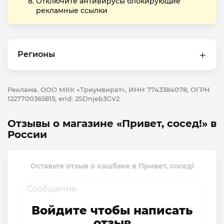
Отключите антивирусы блокирующие
рекламные ссылки
Регионы
Реклама. ООО МКК «Триумвират», ИНН 7743384078, ОГРН
1227700365815, erid: 2SDnjeb3GV2
Отзывы о магазине «Привет, сосед!» в
России
Оставьте отзыв о кэшбэке в Привет, сосед!
Войдите чтобы написать
отзыв