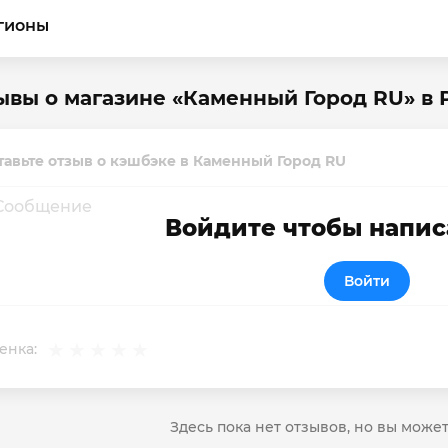
гионы
ывы о магазине «Каменный Город RU» в 
тавьте отзыв о кэшбэке в Каменный Город RU
Войдите чтобы напис
Войти
енка:
Здесь пока нет отзывов, но вы може