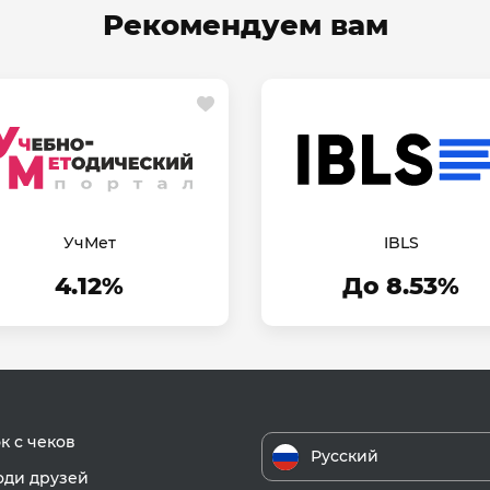
Рекомендуем вам
УчМет
IBLS
4.12%
До 8.53%
к с чеков
Русский
ди друзей