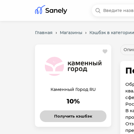
Главная
›
Магазины
›
Кэшбэк в категори
Опис
П
Обр
Каменный Город RU
ква
сфе
10%
Рос
В к
Получить кэшбэк
про
Отз
пре