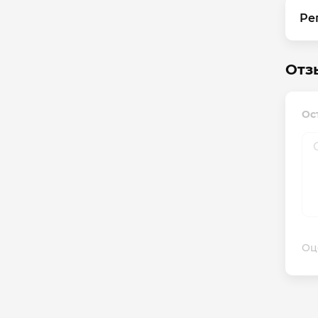
Ре
Отз
Ос
Оц