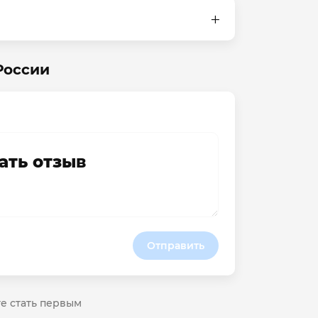
России
ать отзыв
Отправить
те стать первым