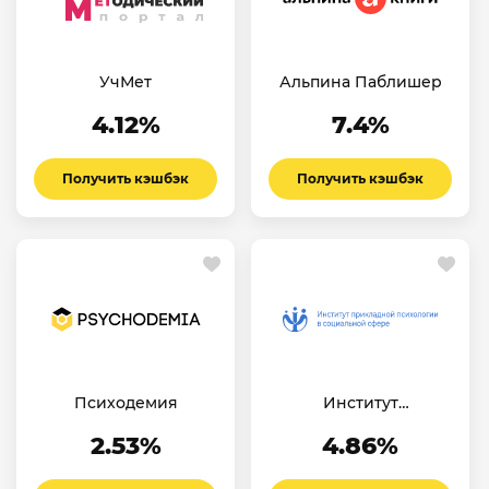
УчМет
Альпина Паблишер
4.12%
7.4%
Получить кэшбэк
Получить кэшбэк
Психодемия
Институт
прикладной
2.53%
4.86%
психологии в
социальной сфере