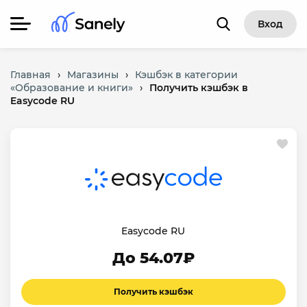
Вход
Главная
›
Магазины
›
Кэшбэк в категории
«Образование и книги»
›
Получить кэшбэк в
Easycode RU
Easycode RU
До 54.07₽
Получить кэшбэк