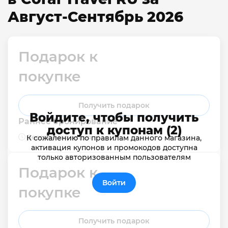
Август-Сентябрь 2026
Подарок к 
покупке
Получить подарок
Войдите, чтобы получить
Раннее бронирование
доступ к купонам (2)
Бессрочная акция
К сожалению по правилам данного магазина,
активация купонов и промокодов доступна
только авторизованным пользователям
Подарок к 
Войти
покупке
Получить подарок