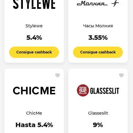
Stylewe
Часы Молния
5.4%
3.55%
Consigue cashback
Consigue cashback
ChicMe
Glasseslit
Hasta 5.4%
9%