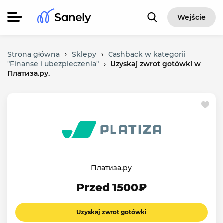
Wejście
Strona główna
›
Sklepy
›
Cashback w kategorii
"Finanse i ubezpieczenia"
›
Uzyskaj zwrot gotówki w
Платиза.ру.
Платиза.ру
Przed 1500₽
Uzyskaj zwrot gotówki