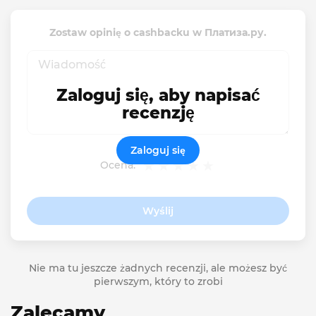
Zostaw opinię o cashbacku w Платиза.ру.
Zaloguj się, aby napisać
recenzję
Zaloguj się
Ocena:
Wyślij
Nie ma tu jeszcze żadnych recenzji, ale możesz być
pierwszym, który to zrobi
Zalecamy