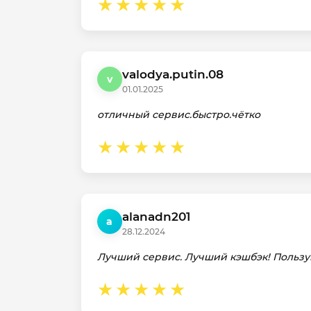
valodya.putin.08
v
01.01.2025
отличный сервис.быстро.чётко
alanadn201
a
28.12.2024
Лучший сервис. Лучший кэшбэк! Пользую