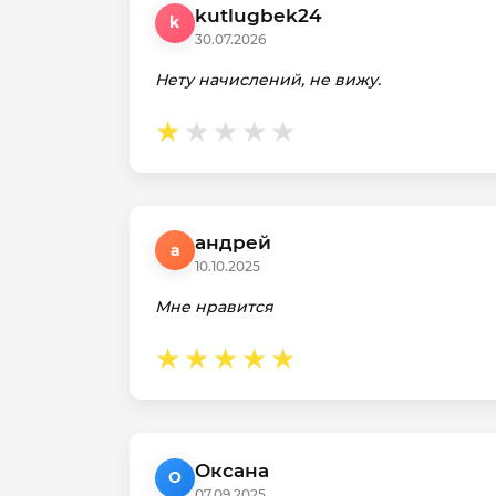
kutlugbek24
k
30.07.2026
Нету начислений, не вижу.
андрей
а
10.10.2025
Мне нравится
Оксана
О
07.09.2025