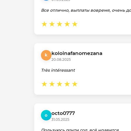
Все отлично, выплаты вовремя, очень д
koloinafanomezana
k
20.08.2025
Très intéressant
octo0777
o
31.05.2025
Пользуюсь почти год, всё нравится.