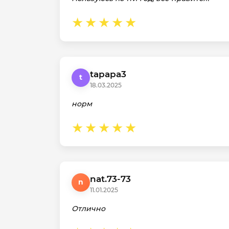
tapapa3
t
18.03.2025
норм
nat.73-73
n
11.01.2025
Отлично