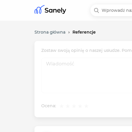
Strona główna
›
Referencje
Zostaw swoją opinię o naszej usłudze. Pomó
Ocena: