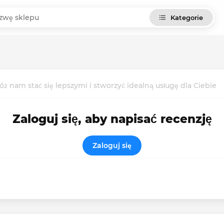
Kategorie
ż nam stać się lepszymi i stworzyć idealną usługę dla Ciebie
Zaloguj się, aby napisać recenzję
Zaloguj się