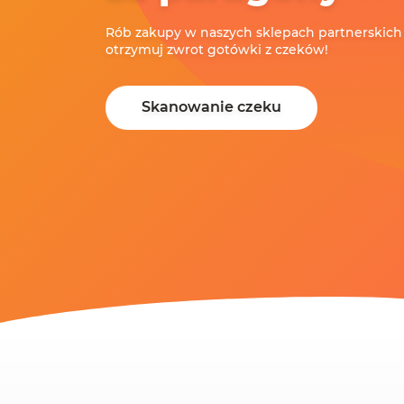
Rób zakupy w naszych sklepach partnerskich o
otrzymuj zwrot gotówki z czeków!
Skanowanie czeku