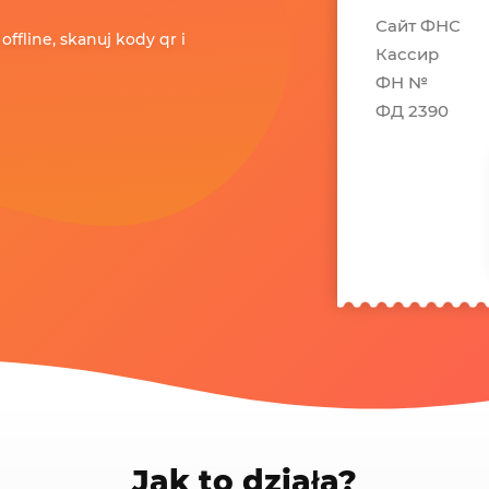
Сайт ФНС
ffline, skanuj kody qr i
Кассир
ФН №
ФД 2390
Jak to działa?