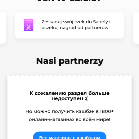
Zeskanuj swój czek do Sanely i
oczekuj nagród od partnerów
Nasi partnerzy
К сожалению раздел больше
недоступен :(
Но можно получить кэшбэк в 1800+
онлайн-магазинах во всём мире!
Все магазины с кэшбэком