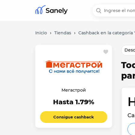
Inicio
›
Tiendas
›
Cashback en la categoría
Desc
To
pa
Мегастрой
H
Hasta 1.79%
Ca
Consigue cashback