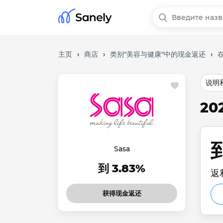
主页
›
商店
›
类别"美容与健康"中的现金返还
›
在
说明
20
到
Sasa
到 3.83%
返
获得现金返还