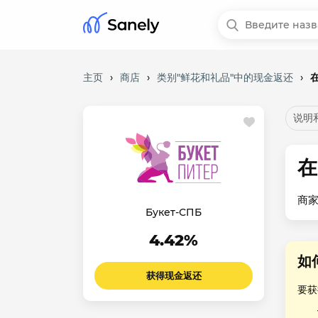
主页
›
商店
›
类别"鲜花和礼品"中的现金返还
›
在
说明
在
商家
Букет-СПБ
4.42%
如
获得现金返还
要获