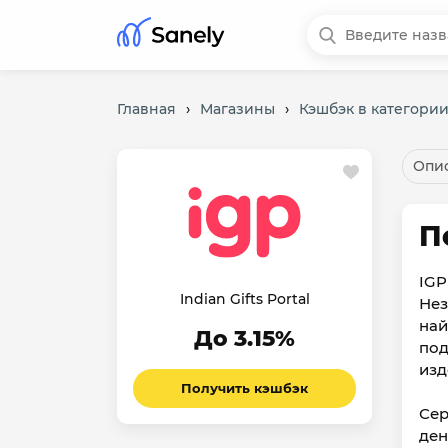
Главная
›
Магазины
›
Кэшбэк в категории
Опис
П
IGP
Indian Gifts Portal
Нез
най
До 3.15%
под
изд
Получить кэшбэк
Сер
ден