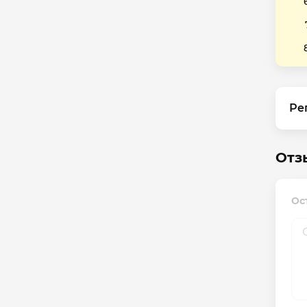
Ре
Отзы
Ост