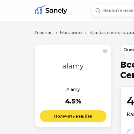
Главная
›
Магазины
›
Кэшбэк в категории
Опис
Вс
Се
Alamy
4
4.5%
Кэ
Получить кэшбэк