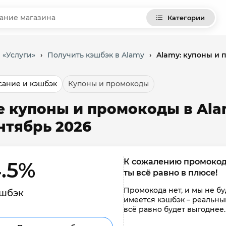
Категории
 «Услуги»
›
Получить кэшбэк в Alamy
›
Alamy: купоны и 
ание и кэшбэк
Купоны и промокоды
е купоны и промокоды в Alam
нтябрь 2026
К сожалению промокоды 
.5% 
ты всё равно в плюсе!
Промокода нет, и мы не буд
шбэк
имеется кэшбэк – реальным
всё равно будет выгоднее.