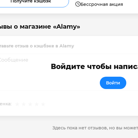
Получите кэшбэк
Бессрочная акция
ывы о магазине «Alamy»
тавьте отзыв о кэшбэке в Alamy
Войдите чтобы напис
Войти
енка:
Здесь пока нет отзывов, но вы може