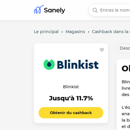
Le principal
›
Magasins
›
Cashback dans la c
Desc
O
Bli
Blinkist
liv
des
Jusqu'à 11.7%
L'é
Obtenir du cashback
ana
la 
et 