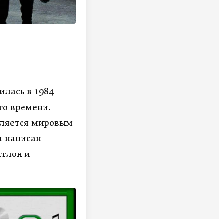
илась в 1984
го времени.
вляется мировым
л написан
атлон и