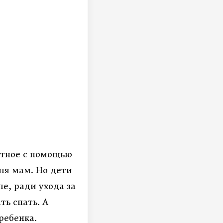
отное с помощью
ля мам. Но дети
е, ради ухода за
ь спать. А
ребенка.