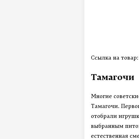
Ссылка на товар
Тамагочи
Многие советски
Тамагочи. Перво
отобрали игрушку
выбранным питом
естественная см