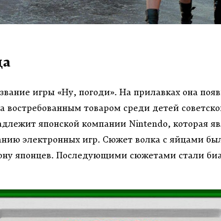
ца
вание игры «Ну, погоди». На прилавках она появ
ла востребованным товаром среди детей советско
адлежит японской компании Nintendo, которая я
анию электронных игр. Сюжет волка с яйцами бы
ону японцев. Последующими сюжетами стали би