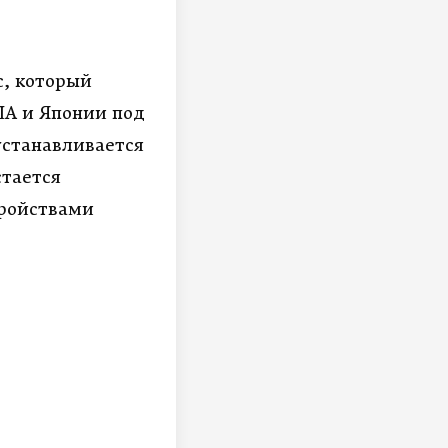
с, который
ША и Японии под
устанавливается
стается
тройствами