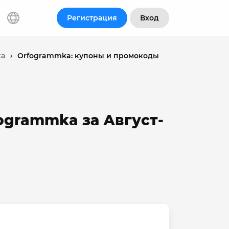
Регистрация
Вход
ka
›
Orfogrammka: купоны и промокоды
ogrammka за Август-