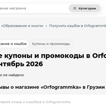
Категории
и «Образование и книги»
›
Получить кэшбэк в Orfogramm
ание и кэшбэк
Купоны и промокоды
е купоны и промокоды в Orf
нтябрь 2026
о не найдено
ывы о магазине «Orfogrammka» в Грузии
тавьте отзыв о кэшбэке в Orfogrammka