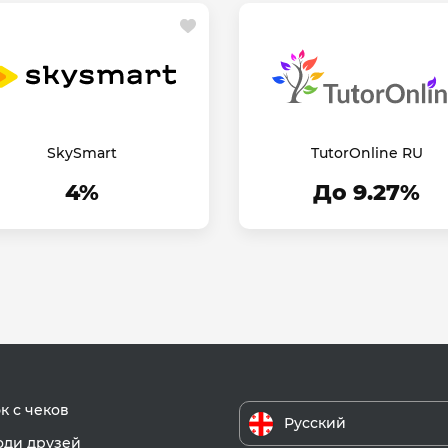
SkySmart
TutorOnline RU
4%
До 9.27%
к с чеков
Русский
ди друзей