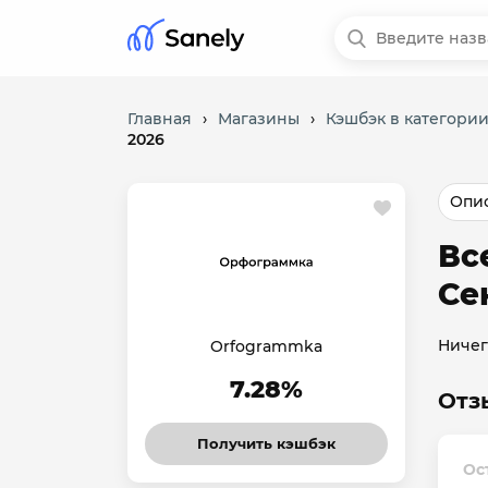
Главная
›
Магазины
›
Кэшбэк в категори
2026
Опис
Вс
Се
Ничег
Orfogrammka
7.28%
Отз
Получить кэшбэк
Ос