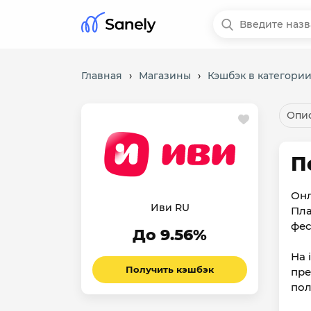
Главная
›
Магазины
›
Кэшбэк в категори
Опис
П
Онл
Иви RU
Пла
фес
До 9.56%
На 
Получить кэшбэк
пре
пол