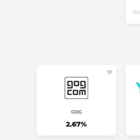
Оц
GOG
2.67%