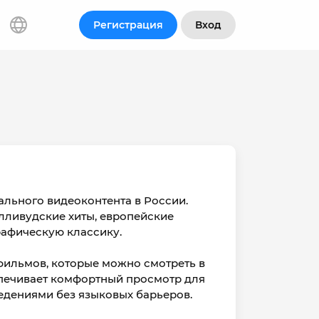
Регистрация
Вход
ального видеоконтента в России.
лливудские хиты, европейские
рафическую классику.
тфильмов, которые можно смотреть в
печивает комфортный просмотр для
едениями без языковых барьеров.