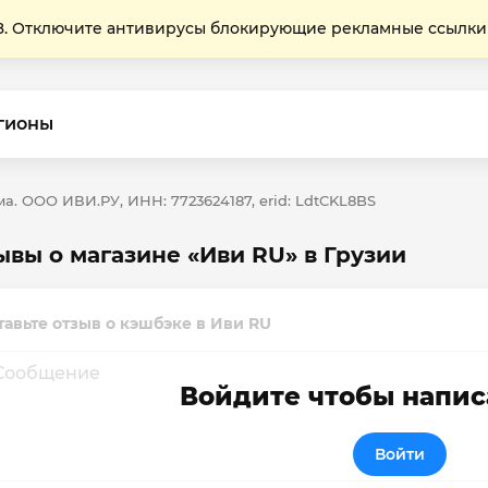
Отключите антивирусы блокирующие рекламные ссылки
гионы
а. ООО ИВИ.РУ, ИНН: 7723624187, erid: LdtCKL8BS
ывы о магазине «Иви RU» в Грузии
тавьте отзыв о кэшбэке в Иви RU
Войдите чтобы напис
Войти