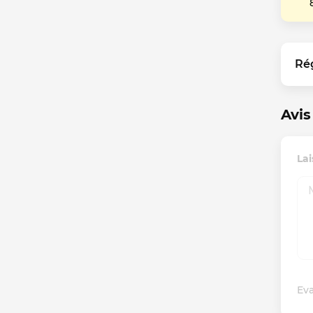
Ré
Avis
Lai
Eva