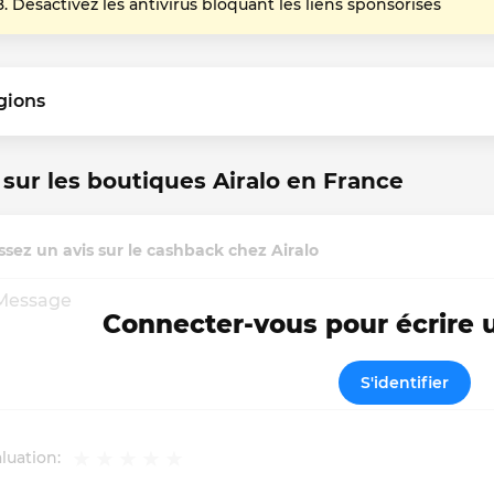
Désactivez les antivirus bloquant les liens sponsorisés
gions
 sur les boutiques Airalo en France
ssez un avis sur le cashback chez Airalo
Connecter-vous pour écrire
S'identifier
luation: