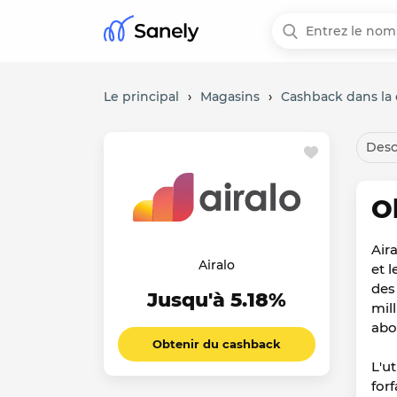
Le principal
›
Magasins
›
Cashback dans la 
Desc
O
Aira
Airalo
et 
des
Jusqu'à 5.18%
mil
abo
Obtenir du cashback
L'ut
for