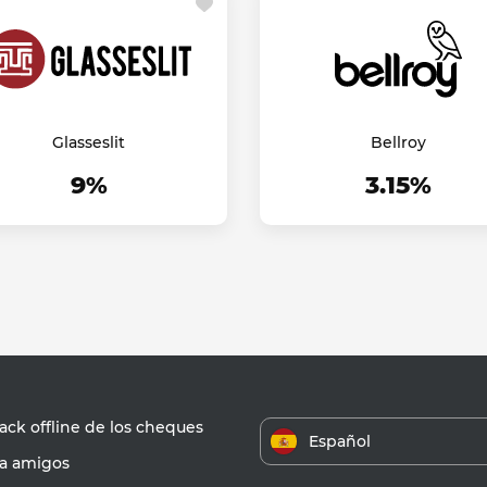
Glasseslit
Bellroy
9%
3.15%
ck offline de los cheques
Español
 a amigos