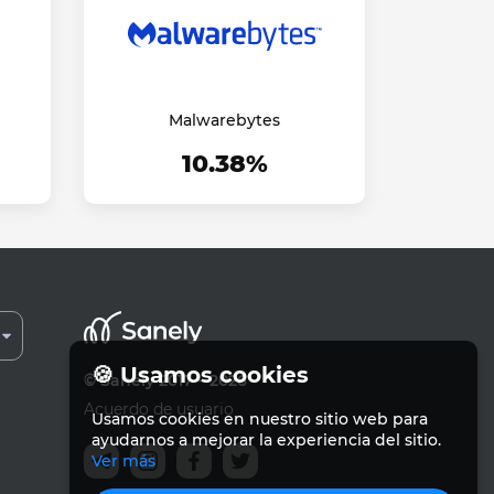
Malwarebytes
10.38%
🍪 Usamos cookies
© Sanely 2017 – 2026
Acuerdo de usuario
Usamos cookies en nuestro sitio web para
ayudarnos a mejorar la experiencia del sitio.
Ver más