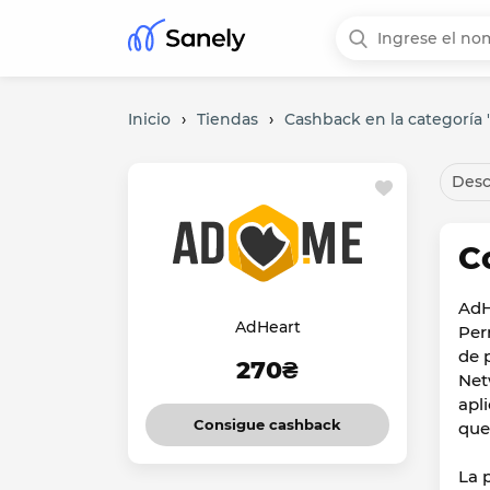
Inicio
›
Tiendas
›
Cashback en la categoría "
Desc
C
AdH
AdHeart
Per
de 
270₴
Net
apl
Consigue cashback
que
La 