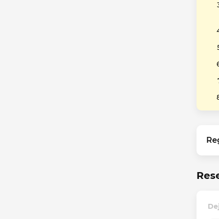
Re
Res
De