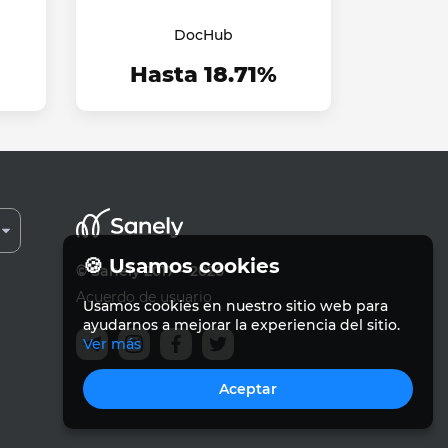
DocHub
Hasta 18.71%
🍪 Usamos cookies
© Sanely 2017 – 2026
Acuerdo de usuario
Usamos cookies en nuestro sitio web para
ayudarnos a mejorar la experiencia del sitio.
Ver más
Aceptar