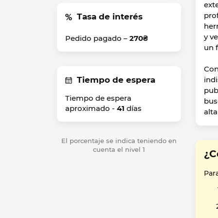
ext
pro
Tasa de interés
her
y v
Pedido pagado –
270₴
un 
Con
Tiempo de espera
ind
pub
Tiempo de espera
bus
aproximado -
41
días
alt
El porcentaje se indica teniendo en
cuenta el nivel 1
¿C
Par