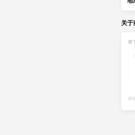
地
关于商
留下
评论