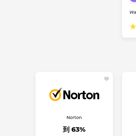
Wa
Norton
到 63%