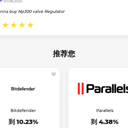
07.08.2025
nna buy Np300 valve Regulator
推荐您
Bitdefender
Parallels
到 10.23%
到 4.38%