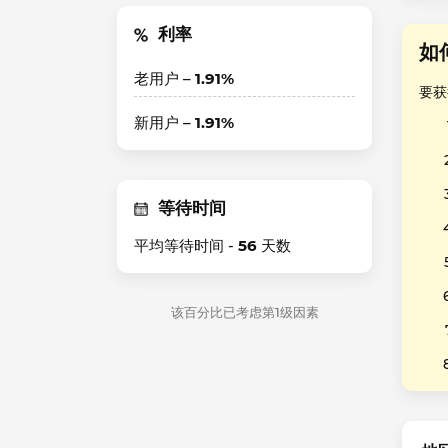
利率
如
老用户 –
1.91%
要获
新用户 –
1.91%
等待时间
平均等待时间 -
56
天数
该百分比已考虑第1级因素