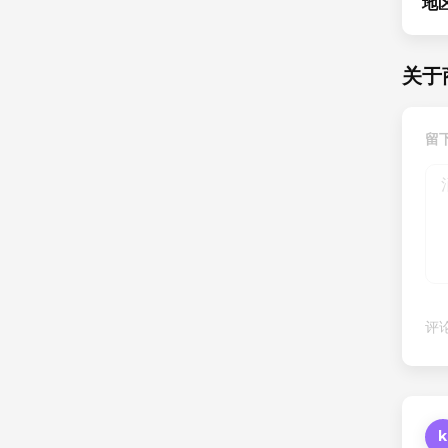
地
关于
留
评论
k