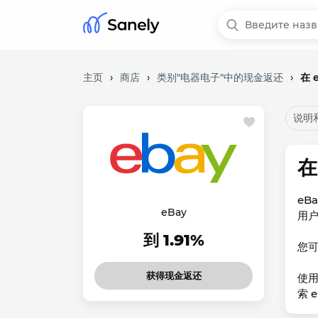
主页
›
商店
›
类别"电器电子"中的现金返还
›
在 
说明
在
eB
eBay
用
到 1.91%
您可
获得现金返还
使
索 