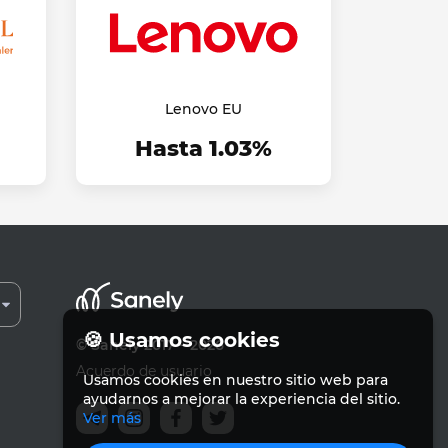
Lenovo EU
Hasta 1.03%
🍪 Usamos cookies
© Sanely 2017 – 2026
Acuerdo de usuario
Usamos cookies en nuestro sitio web para
ayudarnos a mejorar la experiencia del sitio.
Ver más