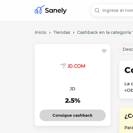
Inicio
›
Tiendas
›
Cashback en la categoría "
Desc
C
La 
JD
«Ob
2.5%
¿C
Consigue cashback
Par