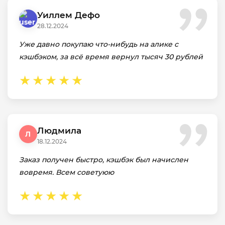
Уиллем Дефо
28.12.2024
Уже давно покупаю что-нибудь на алике с
кэшбэком, за всё время вернул тысяч 30 рублей
Людмила
Л
18.12.2024
Заказ получен быстро, кэшбэк был начислен
вовремя. Всем советуюю